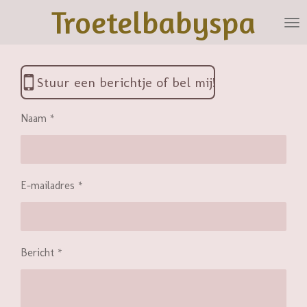
Troetelbabyspa
Ga
direct
naar
de
hoofdinhoud
Stuur een berichtje of bel mij!
Naam *
E-mailadres *
Bericht *